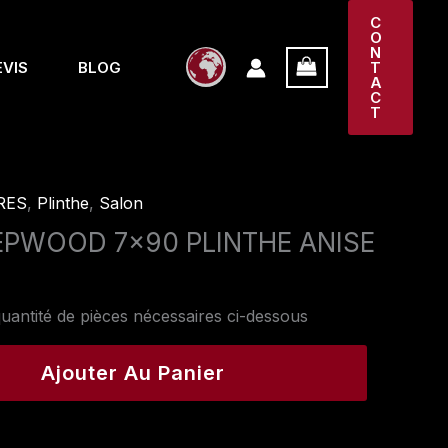
C
O
N
EVIS
BLOG
T
A
C
T
RES
,
Plinthe
,
Salon
EPWOOD 7×90 PLINTHE ANISE
uantité de pièces nécessaires ci-dessous
Ajouter Au Panier