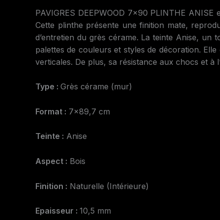
PAVIGRES DEEPWOOD 7×90 PLINTHE ANISE est un 
Cette plinthe présente une finition mate, reprodu
d’entretien du grès cérame. La teinte Anise, un 
palettes de couleurs et styles de décoration. Elle
verticales. De plus, sa résistance aux chocs et à l
Type :
Grès cérame (mur)
Format :
7×89,7 cm
Teinte :
Anise
Aspect :
Bois
Finition :
Naturelle (Intérieure)
Epaisseur :
10,5 mm