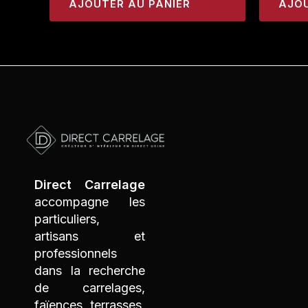
AJOUTER AU PANIER
AJOU
Direct Carrelage
Me
accompagne les
particuliers,
artisans et
professionnels
dans la recherche
de carrelages,
faïences, terrasses,