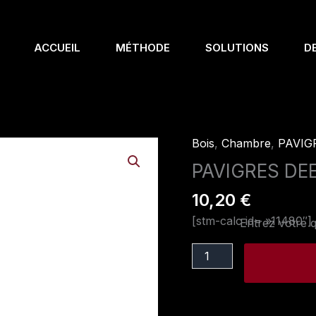
ACCUEIL
MÉTHODE
SOLUTIONS
D
Bois
,
Chambre
,
PAVIG
quantité
de
PAVIGRES DE
PAVIGRES
10,20
€
DEEPWOOD
7x90
[stm-calc id= »11480″]
Entrez votre q
PLINTHE
ANISE